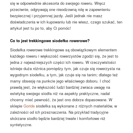
się w odpowiednie akcesoria do swojego roweru. Wręcz
przeciwnie, odgrywają one nieodzowną rolę w zapewnieniu
bezpiecznej i przyjemnej jazdy. Jeśli jednak nie masz
doświadczenia w ich kupowaniu lub nie wiesz, czego szukać, ten
artykuł jest tu po to, aby Ci pomóc!
Co to jest trekkingowe siodełko rowerowe?
Siodełka rowerowe trekkingowe są obowiązkowym elementem
każdego roweru i większość rowerzystów zgodzi się, że jest to
jedna z najważniejszych części ich roweru. W rzeczywistości
istnieje duża różnica pomiędzy tym, jak czuje się rowerzysta na
wygodnym siodełku, a tym, jak czuje się na tanim; dlatego też
mamy obsesję na punkcie jego właściwego doboru. I choć
prawdą jest, że większość ludzi bardziej zwraca uwagę na
estetykę swojego siodła niż na aspekty praktyczne, nadal
chcemy mieć pewność, że jest ono dobrze dopasowane. W
sklepie
Goride
siodełka są wykonane z różnych materiałów, w
zależności od ich przeznaczenia. Na przykład tradycyjne
skórzane siodło będzie bardziej trwałe i komfortowe niż
syntetyczne.