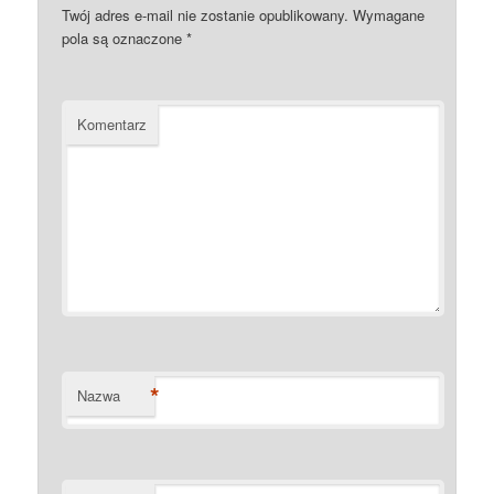
Twój adres e-mail nie zostanie opublikowany.
Wymagane
pola są oznaczone
*
Komentarz
*
Nazwa