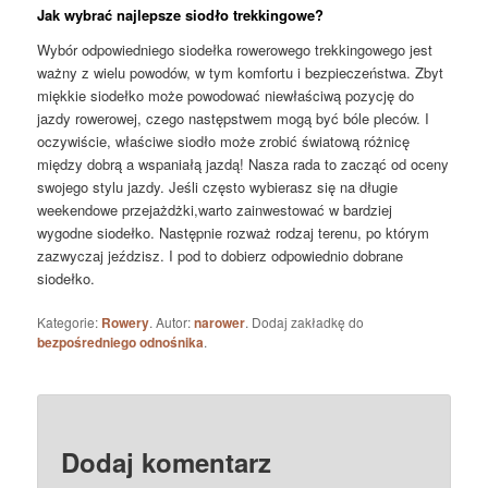
Jak wybrać najlepsze siodło trekkingowe?
Wybór odpowiedniego siodełka rowerowego trekkingowego jest
ważny z wielu powodów, w tym komfortu i bezpieczeństwa. Zbyt
miękkie siodełko może powodować niewłaściwą pozycję do
jazdy rowerowej, czego następstwem mogą być bóle pleców. I
oczywiście, właściwe siodło może zrobić światową różnicę
między dobrą a wspaniałą jazdą! Nasza rada to zacząć od oceny
swojego stylu jazdy. Jeśli często wybierasz się na długie
weekendowe przejażdżki,warto zainwestować w bardziej
wygodne siodełko. Następnie rozważ rodzaj terenu, po którym
zazwyczaj jeździsz. I pod to dobierz odpowiednio dobrane
siodełko.
Kategorie:
Rowery
. Autor:
narower
. Dodaj zakładkę do
bezpośredniego odnośnika
.
Nawigacja
Dalej
→
po
wpisach
Dodaj komentarz