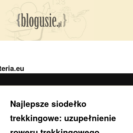
eria.eu
Najlepsze siodełko
trekkingowe: uzupełnienie
roweru trekkingowego